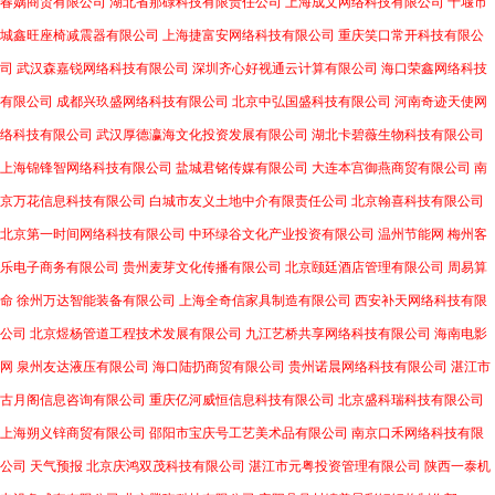
春娲商贸有限公司
湖北省那碌科技有限责任公司
上海成文网络科技有限公司
十堰市
城鑫旺座椅减震器有限公司
上海捷富安网络科技有限公司
重庆笑口常开科技有限公
司
武汉森嘉锐网络科技有限公司
深圳齐心好视通云计算有限公司
海口荣鑫网络科技
有限公司
成都兴玖盛网络科技有限公司
北京中弘国盛科技有限公司
河南奇迹天使网
络科技有限公司
武汉厚德瀛海文化投资发展有限公司
湖北卡碧薇生物科技有限公司
上海锦锋智网络科技有限公司
盐城君铭传媒有限公司
大连本宫御燕商贸有限公司
南
京万花信息科技有限公司
白城市友义土地中介有限责任公司
北京翰喜科技有限公司
北京第一时间网络科技有限公司
中环绿谷文化产业投资有限公司
温州节能网
梅州客
乐电子商务有限公司
贵州麦芽文化传播有限公司
北京颐廷酒店管理有限公司
周易算
命
徐州万达智能装备有限公司
上海全奇信家具制造有限公司
西安补天网络科技有限
公司
北京煜杨管道工程技术发展有限公司
九江艺桥共享网络科技有限公司
海南电影
网
泉州友达液压有限公司
海口陆扔商贸有限公司
贵州诺晨网络科技有限公司
湛江市
古月阁信息咨询有限公司
重庆亿河威恒信息科技有限公司
北京盛科瑞科技有限公司
上海朔义锌商贸有限公司
邵阳市宝庆号工艺美术品有限公司
南京口禾网络科技有限
公司
天气预报
北京庆鸿双茂科技有限公司
湛江市元粤投资管理有限公司
陕西一泰机