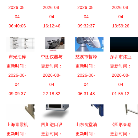
融合引领视
2026-08-
广播影视设
2026-08-
传承与创新
2026-08-
业变革 微
2026-08-
界，智慧连
04
备展台的技
04
数字时代下
04
波熟化设备
04
06:40:06
接未来
16:12:46
术之光
的文化之旅
09:32:37
在牛肉加工
13:59:26
中的创新应
用
声光汇粹
中图仪器与
慈溪市哲烽
深圳市炜业
解析广州专
更新时间：
您相约上海
更新时间：
更新时间：
通信设备
更新时间：
通科技 公
业音响设备
2026-08-
2026-08-
计量测试
盒式光分路
2026-08-
共广播系统
2026-08-
一站式采购
04
展，共探广
04
器箱创新引
04
产品与广播
04
09:09:37
方案
播影视设备
22:18:32
领广播影视
06:31:43
影视设备详
01:55:12
精准计量新
设备新时代
解
未来
上海青霞机
四川进口设
山东食堂油
《圆形春卷
更新时间：
电科技 其
更新时间：
备 国际采
烟净化器设
更新时间：
更新时间：
皮机 诸城