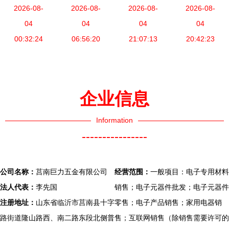
他印刷设备
2026-08-
购进口全套
2026-08-
备厂家与广
2026-08-
金河田机械
2026-08-
与广播影视
04
清关代理服
04
播影视设备
04
厂与广播影
04
设备产品概
00:32:24
务价格、厂
06:56:20
产业协同发
21:07:13
视设备的跨
20:42:23
览
家与广播影
展分析
界解读》
视设备清关
要点解析
企业信息
Information
----------------
公司名称：
莒南巨力五金有限公司
经营范围：
一般项目：电子专用材料
法人代表：
李先国
销售；电子元器件批发；电子元器件
注册地址：
山东省临沂市莒南县十字
零售；电子产品销售；家用电器销
路街道隆山路西、南二路东段北侧普
售；互联网销售（除销售需要许可的